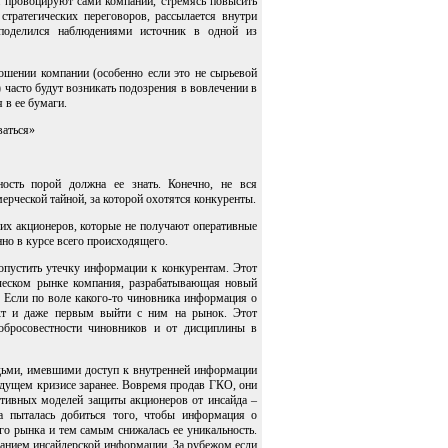
а провоцируют сами компании, стремясь повысить
стратегических переговоров, рассылается внутри
поделился наблюдениями источник в одной из
ношении компании (особенно если это не сырьевой
 часто будут возникать подозрения в вовлечении в
 в ее бумаги.
ваться»
ость порой должна ее знать. Конечно, не вся
рческой тайной, за которой охотятся конкуренты.
них акционеров, которые не получают оперативные
но в курсе всего происходящего.
опустить утечку информации к конкурентам. Этот
ическом рынке компания, разрабатывающая новый
т. Если по воле какого-то чиновника информация о
укт и даже первым выйти с ним на рынок. Этот
обросовестности чиновников и от дисциплины в
дьми, имевшими доступ к внутренней информации
ядущем кризисе заранее. Вовремя продав ГКО, они
ктивных моделей защиты акционеров от инсайда –
 пыталась добиться того, чтобы информация о
го рынка и тем самым снижалась ее уникальность.
ованием инсайдерской информации. За рубежом если