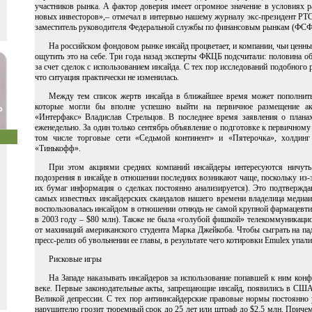
участников рынка. А фактор доверия имеет огромное значение в условиях р
новых инвесторов»,– отмечал в интервью нашему журналу экс-президент РТС
заместитель руководителя Федеральной службы по финансовым рынкам (ФСФ
На российском фондовом рынке инсайд процветает, и компании, чьи ценны
ощутить это на себе. Три года назад эксперты ФКЦБ подсчитали: половина 
за счет сделок с использованием инсайда. С тех пор исследований подобного 
что ситуация практически не изменилась.
Между тем список жертв инсайда в ближайшее время может пополнить
которые могли бы вполне успешно выйти на первичное размещение акц
«Интерфакс» Владислав Стрельцов. В последнее время заявления о плана
еженедельно. За один только сентябрь объявление о подготовке к первичном
том числе торговые сети «Седьмой континент» и «Пятерочка», холдинг
«Тинькофф».
При этом акциями средних компаний инсайдеры интересуются ничут
подозрения в инсайде в отношении последних возникают чаще, поскольку из-
их бумаг информация о сделках постоянно анализируется). Это подтвержд
самых известных инсайдерских скандалов нашего времени владелица медиа
воспользовалась инсайдом в отношении отнюдь не самой крупной фармацевт
в 2003 году – $80 млн). Также не была «голубой фишкой» телекоммуникацио
от махинаций американского студента Марка Джейкоба. Чтобы сыграть на па
пресс-релиз об увольнении ее главы, в результате чего котировки Emulex упали
Рисковые игры
На Западе наказывать инсайдеров за использование попавшей к ним ко
веке. Первые законодательные акты, запрещающие инсайд, появились в США 
Великой депрессии. С тех пор антиинсайдерские правовые нормы постоянно 
нарушителю грозит тюремный срок до 25 лет или штраф до $2,5 млн. Причем