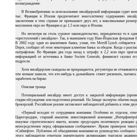
вознаграждение.
В Великобритании за использование инсайдерской информации судят мен
тыс. Франция и Италия предпочитают многолетнему содержанию инсай
заключения в этих странах не превышают двух лет, а максимальные размер
миллионов евро во Франции и до 1,5 млн евро в Италии.
Но несмотря на столь суровое законодательство, периодически то в од
«преступлений с инсайдом». Так, в нынешнем году Нью-Йоркская фондовая би
В 2002 году один из аналитиков банка, узнав, что Merrill Lynch собирает
Depot, сообщил об этом некоторым клиентам банка за обедом. Когда о разглаш
оштрафован. Во Франции два года назад к штрафу в 2,2 млн евро пригов
информацией от источника в банке Societe Generale, финансист скупил ег
подросли.
Хотя инсайдерские скандалы не прекращаются, регуляторы не отчаиваютс
тем меньше шансов, что кто-нибудь в дальнейшем станет рисковать, пытаяс
заработать на бирже.
Опасная троица
Потенциальный инсайдер имеет доступ к закрытой информации (преим
стадии обсуждения или подготовки решений. На Западе эксперты обычно выд
брокерский. Российские реалии заставляют наблюдателей добавить к этим дву
«Первый исходит от сотрудников компании. Особенно из отделов, отве
Царегородцев, старший аналитик инвестиционной компании „Интерфинтрей
покупки стратегического пакета, можно предугадать позитивную реакцию 
непосредственно перед официальным сообщением». Ярким примером таког
«Сибнефти». Публично об объединении компании их руководство сообщило 22
этого наблюдатели отметили значительную активизацию торговли акциям