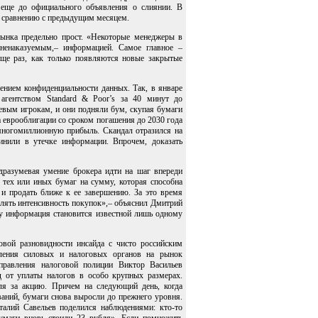
» еще до официального объявления о слиянии. В
о сравнению с предыдущим месяцем.
ынка предельно прост. «Некоторые менеджеры в
ненаказуемым,– информацией. Самое главное –
еще раз, как только появляются новые закрытые
дением конфиденциальности данных. Так, в январе
агентством Standard & Poor’s за 40 минут до
евым игрокам, и они подняли бум, скупая бумаги
 еврооблигации со сроком погашения до 2030 года
 многомиллионную прибыль. Скандал отразился на
бвинили в утечке информации. Впрочем, доказать
одразумевая умение брокера идти на шаг впереди
 тех или иных бумаг на сумму, которая способна
 и продать ближе к ее завершению. За это время
делять интенсивность покупок»,– объяснил Дмитрий
ку информация становится известной лишь одному
вой разновидности инсайда с чисто российским
ления силовых и налоговых органов на рынок
управления налоговой полиции Виктор Васильев
 от уплаты налогов в особо крупных размерах.
ля за акцию. Причем на следующий день, когда
аний, бумаги снова выросли до прежнего уровня.
алий Савельев поделился наблюдениями: кто-то