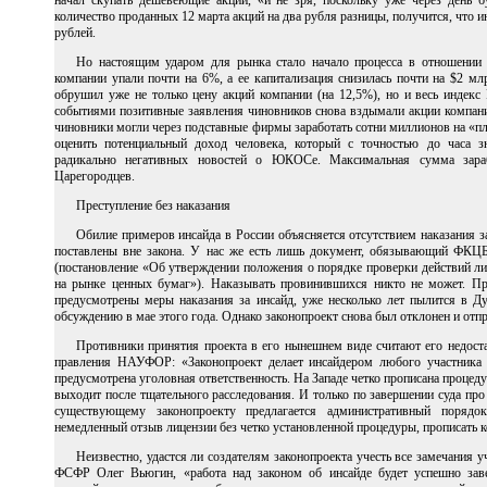
начал скупать дешевеющие акции, «и не зря, поскольку уже через день 
количество проданных 12 марта акций на два рубля разницы, получится, что и
рублей.
Но настоящим ударом для рынка стало начало процесса в отношении
компании упали почти на 6%, а ее капитализация снизилась почти на $2 
обрушил уже не только цену акций компании (на 12,5%), но и весь индек
событиями позитивные заявления чиновников снова вздымали акции компании
чиновники могли через подставные фирмы заработать сотни миллионов на «п
оценить потенциальный доход человека, который с точностью до часа 
радикально негативных новостей о ЮКОСе. Максимальная сумма зара
Царегородцев.
Преступление без наказания
Обилие примеров инсайда в России объясняется отсутствием наказания за
поставлены вне закона. У нас же есть лишь документ, обязывающий ФКЦ
(постановление «Об утверждении положения о порядке проверки действий л
на рынке ценных бумаг»). Наказывать провинившихся никто не может. Пр
предусмотрены меры наказания за инсайд, уже несколько лет пылится в Д
обсуждению в мае этого года. Однако законопроект снова был отклонен и отпр
Противники принятия проекта в его нынешнем виде считают его недост
правления НАУФОР: «Законопроект делает инсайдером любого участника р
предусмотрена уголовная ответственность. На Западе четко прописана процеду
выходит после тщательного расследования. И только по завершении суда про
существующему законопроекту предлагается административный поряд
немедленный отзыв лицензии без четко установленной процедуры, прописать к
Неизвестно, удастся ли создателям законопроекта учесть все замечания у
ФСФР Олег Вьюгин, «работа над законом об инсайде будет успешно зав