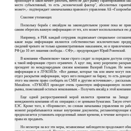
произойдет и закон начнет работать, ничто не даст рынку гарантированной защ
место субъективный, то есть „человеческий фактор”, абсолютных гаранти
может»,– подтверждает замначальника правового управления АБ «Газпромба
Спасение утопающих
Поскольку борьба с инсайдом на законодательном уровне пока не прин
самим оберегать важную информацию от тех, кто может воспользоваться ею д
Например, в РБК каждый сотрудник подписывает специальное соглашение
какие виды информации являются собственностью исключительно предпр
сведений чревато не только административным наказанием, но и привлечением
РФ (до 10 лет лишения свободы.– СФ)»,– предупреждает Юрий Ровенский.
В компании «Вымпелком» также строго следят за порядком доступа сотр
к такой информации строго ограничен. А круг лиц, кому разрешено раскрыв
президент по международным связям компании Валерий Гольдин. Не менее
информации и в ЛУКОЙЛе. «Все данные, которые так или иначе могут повл
отдел раскрытия информации, через него попадают на биржу, то есть доводя
этого мы имеем право сообщать их СМИ и другим источникам»,– рассказыв
Михайлов. «ЛУКОЙЛ проводит очень грамотную информационную политику
рынка, пожелавший остаться неназванным.– Получить инсайд в этой компании
Еще одной распространенной мерой является принятая на Западе еж
менеджмента компании об их операциях с ее ценными бумагами. Такую отч
ЕЭС. Кроме того, в «Норникеле», по словам начальника управления по раб
момент разрабатываются новые внутренние документы, регламентирующие в
предполагается установить определенный лимит времени, в течение которого
права их продавать.
Но несмотря на все эти меры, независимые наблюдатели продолжают обн