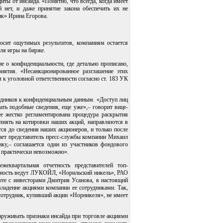
иты от инсайда. «Понятно, что всегда, когда имеет
й нет, и даже принятие закона обеспечить их не
нк» Ирина Егорова.
осит ощутимых результатов, компаниям остается
ля игры на бирже.
 о конфиденциальности, где детально прописано,
иятия. «Несанкционированное разглашение этих
 к уголовной ответственности согласно ст. 183 УК
удников к конфиденциальным данным. «Доступ лиц
ать подобные сведения, еще уже»,– говорит вице-
 жестко регламентирована процедура раскрытия
иять на котировки наших акций, направляются в
тся до сведения наших акционеров, и только после
ает представитель пресс-службы компании Михаил
,– соглашается один из участников фондового
 практически невозможно».
еквартальная отчетность представителей топ-
етность ведут ЛУКОЙЛ, «Норильский никель», РАО
оте с инвесторами Дмитрия Усанова, в настоящий
ладение акциями компании ее сотрудниками. Так,
 сотрудник, купивший акции «Норникеля», не имеет
аруживать признаки инсайда при торговле акциями