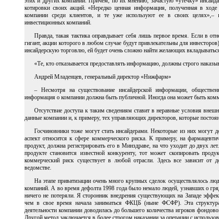
этих и других компаний. Причем, по их мнению, зачастую «утечку» инсайд
котировки своих акций. «Нередко ценная информация, полученная в ходе 
компании среди клиентов, и те уже используют ее в своих целях»,– 
инвестиционных компаний.
Правда, такая тактика оправдывает себя лишь первое время. Если в от
гигант, акции которого в любом случае будут привлекательны для инвесторов)
инсайдерскую торговлю, ей будет очень сложно найти желающих вкладываться
«Те, кто отказывается предоставлять информацию, должны строго наказы
Андрей Младенцев, генеральный директор «Нижфарм»
– Несмотря на существование инсайдерской информации, общественн
информация о компании должна быть публичной. Иногда она может быть комме
Отсутствие доступа к таким сведениям ставит в неравные условия внеш
данные компании и, к примеру, тех управляющих директоров, которые постоян
Госчиновники тоже могут стать инсайдерами. Некоторые из них могут д
аспект относится к сфере коммерческого риска. К примеру, на фармацевт
продукт, должна регистрировать его в Минздраве, на что уходит до двух ле
продукте становится известной конкуренту, тот может скопировать прод
коммерческий риск существует в любой отрасли. Здесь все зависит от д
ведомстве.
На этапе приватизации очень много крупных сделок осуществлялось лю
компаний. А во время дефолта 1998 года было немало людей, узнавших о гр
ничего не потеряли. Я сторонник внедрения существующих на Западе эффе
чем в свое время начала заниматься ФКЦБ (ныне ФСФР). Эта структура
деятельности компании доводилась до большего количества игроков фондово
Другой метод заключается в более строгом наказании за операции с использ