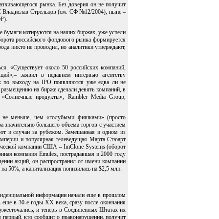
азвивающегося рынка. Без доверия он не получит
 Владислав Стрельцов (см. СФ №12/2004), ныне –
Р).
е бумаги котируются на наших биржах, уже успели
оборота российского фондового рынка формируется
рода никто не проводил, но аналитики утверждают,
ся. «Существует около 50 российских компаний,
ий»,– заявил в недавнем интервью агентству
х по выходу на IPO появляются уже едва ли не
у размещению на бирже сделали девять компаний, в
 «Солнечные продукты», Rambler Media Group,
ь не меньше, чем «голубыми фишками» (просто
за значительно большего объема торгов с участием
ают и случаи за рубежом. Замешанная в одном из
империи и популярная телеведущая Марта Стюарт
ической компании США – ImClone Systems (оборот
нная компания Emulex, пострадавшая в 2000 году
дении акций, он распространил от имени компании
 на 50%, а капитализация понизилась на $2,5 млн.
нфиденциальной информации начали еще в прошлом
еще в 30-е годы XX века, сразу после окончания
ужесточались, и теперь в Соединенных Штатах их
 первый, кто сообщит о правонарушении, получит