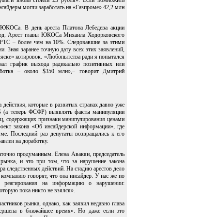
бумаги вновь стоили 23 рубля». Если помножить
нсайдеры могли заработать на «Газпроме» 42,2 млн
 ЮКОСа. В день ареста Платона Лебедева акции
млрд. Арест главы ЮКОСа Михаила Ходорковского
с РТС – более чем на 10%. Следовавшие за этими
. Зная заранее точную дату всех этих заявлений,
ляске» котировок. «Любопытства ради я попытался
знал график выхода радикально позитивных или
ботка – около $350 млн»,– говорит Дмитрий
 действия, которые в развитых странах давно уже
Б (а теперь ФСФР) выявлять факты манипуляции
иц, содержащих признаки манипулирования ценами
оект закона «Об инсайдерской информации», где
уме. Последний раз депутаты возвращались к его
авлен на доработку.
аточно продуманным. Елена Авакян, председатель
ынка, и это при том, что за нарушение закона
ра следственных действий. На стадию арестов дело
 компанию говорят, что она инсайдер. У нас же по
ок реагирования на информацию о нарушении:
оторую пока никто не взялся».
частников рынка, однако, как заявил недавно глава
ершена в ближайшее время». Но даже если это