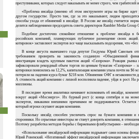
преступниками, которых следует наказывать не менее строго, чем грабителей
«Проблема инсайда (именно об этом инструменте игры на бирже идет 
другом государстве. Просто там, где за это наказывают, людям приходит
способы ухода от обвинений в инсайде. В России же инсайд считается норм
делится наблюдениями председатель совета директоров Rambler Media Group 
Подобное достаточно спокойное отношение к проблеме инсайда в б
российских компаний, планирующих публичное размещение своих акций
котировок» заставляют экспертов все чаще высказывать подозрения, что «без
В конце августа нынешнего года депутат Госдумы Юрий Савельев от
требованием проверить на законность созданную «Объединенной фин
иностранцам владеть крупным пакетом акций «Газпрома». Реакция рынка 
зафиксировали рекордный объем торгов по ценным бумагам «Газпрома» – за
котировки понизились на 12,2%, капитализация компании упала почти на $6 
потеряли на падении курса бумаг $218 млн. Обвинения ОФГ в незаконности де
А стоимость акций компании с лихвой восполнила падение, уйдя в рост. На 
миллионы.
В последнее время аналитики начинают вспоминать об инсайде, коммен
вокруг акций «Мосэнерго». Их бурный рост (с конца сентября и на моме
экспертов, никакими внешними причинами не поддерживается. Остается т
который игроки скупают акции компании.
Поскольку инсайд способен увеличить спрос на бумаги компании и 
сторонники. Но серьезные инвесторы не станут доверять компании, в отношени
Поэтому разработка методов борьбы с биржевыми флибустьерами – необходи
«Использование инсайдерской информации подрывает сами основы фондо
Юрий Ровенский. «Негативный эффект инсайдерской информации заключается