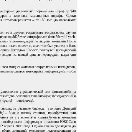
ее сурово: до семи лет тюрьмы или штраф до $40
деров в заточении миллионные штрафы. Сроки
ы штрафов разнятся – от 150 тыс. до нескольких
ном, то в другом государстве вскрываются случаи
ржа на $625 тыс. оштрафовала банк Merrill Lynch.
ся снизить рекомендации по акциям компании Home
ении стало известно, аналитик был уволен, а банк
орили Джорджа Сороса: пользуясь инсайдерской
о акции по низкой цене и перепродал, когда они
я: чем мощнее ажиотаж вокруг поимки инсайдеров,
ь воспользоваться имеющейся информацией, чтобы
ущественно управленческой или финансовой) на
еляют два основных типа инсайда: менеджерский и
м третий – чиновничий.
чающих за развитие бизнеса,– уточняет Дмитрий
д”.– Зная о планах слияния, приобретения или
рынка на эту новость и купить бумаги компании
о инсайда стала информация о слиянии ЮКОСа и
 апреля 2003 года. Однако еще за две недели до
и обеих компаний, ежедневно подрастающими на