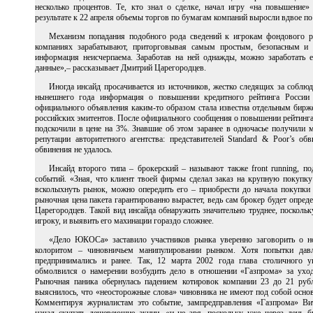
несколько процентов. Те, кто знал о сделке, начал игру «на повышение
результате к 22 апреля объемы торгов по бумагам компаний выросли вдвое п
Механизм попадания подобного рода сведений к игрокам фондового р
компаниях зарабатывают, приторговывая самым простым, безопасным и 
информация неисчерпаема. Заработав на ней однажды, можно заработать 
данные»,– рассказывает Дмитрий Царегородцев.
Иногда инсайд просачивается из источников, жестко следящих за соблю
нынешнего года информация о повышении кредитного рейтинга России 
официального объявления каким-то образом стала известна отдельным бирж
российских эмитентов. После официального сообщения о повышении рейтинга
подскочили в цене на 3%. Знавшие об этом заранее в одночасье получили
репутации авторитетного агентства: представителей Standard & Poor’s о
обвинения не удалось.
Инсайд второго типа – брокерский – называют также front running, п
событий. «Зная, что клиент твоей фирмы сделал заказ на крупную покупку
всколыхнуть рынок, можно опередить его – приобрести до начала покупки
рыночная цена пакета гарантированно вырастет, ведь сам брокер будет опре
Царегородцев. Такой вид инсайда обнаружить значительно труднее, посколь
игроку, и выявить его махинации гораздо сложнее.
«Дело ЮКОСа» заставило участников рынка уверенно заговорить о но
колоритом – чиновничьем манипулировании рынком. Хотя попытки дав
предпринимались и ранее. Так, 12 марта 2002 года глава столичного 
обмолвился о намерении возбудить дело в отношении «Газпрома» за уход
Рыночная паника обернулась падением котировок компании 23 до 21 руб
выяснилось, что «неосторожные слова» чиновника не имеют под собой основ
Комментируя журналистам это событие, зампредправления «Газпрома» Вит