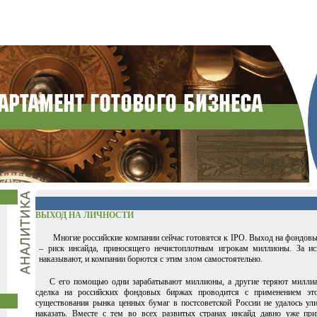
ВЫХОД НА ЛИЧНОСТИ
Многие российские компании сейчас готовятся к IPO. Выход на фондовый
– риск инсайда, приносящего нечистоплотным игрокам миллионы. За ис
наказывают, и компании борются с этим злом самостоятельно.
С его помощью одни зарабатывают миллионы, а другие теряют миллиар
сделка на российских фондовых биржах проводится с применением эт
существования рынка ценных бумаг в постсоветской России не удалось ули
наказать. Вместе с тем во всех развитых странах инсайд давно уже при